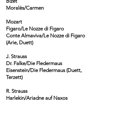
Bizet
Moralès/Carmen
Mozart
Figaro/Le Nozze di Figaro
Conte Almaviva/Le Nozze di Figaro
(Arie, Duett)
J. Strauss
Dr. Falke/Die Fledermaus
Eisenstein/Die Fledermaus (Duett,
Terzett)
R. Strauss
Harlekin/Ariadne auf Naxos
Zweiter Nazarener/Salome
Graf Dominik/Arabella
Wagner
4. Brabantischer Edler/Lohengrin